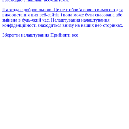
Ця згода є добровільною. Це не є обов’язковою вимогою для
використання цих веб-сайтів і вона може бути скасована або
змінена в будь-який час. Налаштування налаштування
конфіденційності знаходиться внизу на наших веб-сторінках.
Зберегти налаштування
Прийняти все