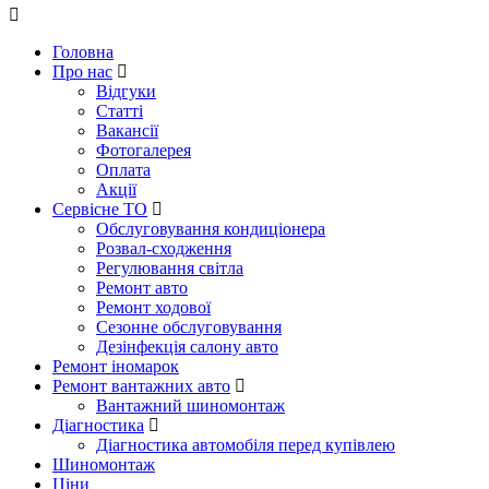
Головна
Про нас
Відгуки
Статті
Вакансії
Фотогалерея
Оплата
Акції
Сервісне ТО
Обслуговування кондиціонера
Розвал-сходження
Регулювання світла
Ремонт авто
Ремонт ходової
Сезонне обслуговування
Дезінфекція салону авто
Ремонт іномарок
Ремонт вантажних авто
Вантажний шиномонтаж
Діагностика
Діагностика автомобіля перед купівлею
Шиномонтаж
Ціни