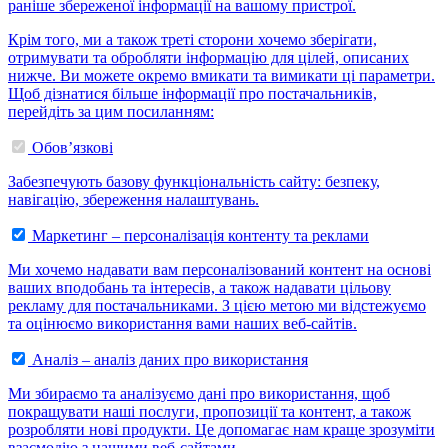
раніше збереженої інформації на вашому пристрої.
Крім того, ми а також треті сторони хочемо зберігати,
отримувати та обробляти інформацію для цілей, описаних
нижче. Ви можете окремо вмикати та вимикати ці параметри.
Щоб дізнатися більше інформації про постачальників,
перейдіть за цим посиланням:
Обов’язкові
Забезпечують базову функціональність сайту: безпеку,
навігацію, збереження налаштувань.
Маркетинг – персоналізація контенту та реклами
Ми хочемо надавати вам персоналізований контент на основі
ваших вподобань та інтересів, а також надавати цільову
рекламу для постачальниками. З цією метою ми відстежуємо
та оцінюємо використання вами наших веб-сайтів.
Аналіз – аналіз даних про використання
Ми збираємо та аналізуємо дані про використання, щоб
покращувати наші послуги, пропозиції та контент, а також
розробляти нові продукти. Це допомагає нам краще зрозуміти
взаємодію з нашими веб-сайтами.