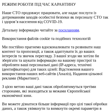
РЕЖИМ РОБОТИ ПІД ЧАС КАРАНТИНУ
Наше СТО продовжує працювати, але надає послуги із
дотриманням заходів особистої безпеки як персоналу СТО так
і здоров’я населення від COVID-19.
Детальну інформацію читайте за
посиланням
.
Використання файлів cookie та подібних технологій
Ми постійно прагнемо вдосконалювати та розвивати наш
контент та пропозиції, а також адаптувати їх до ваших
інтересів та звичок перегляду. З вашої згоди ми хотіли би
зберігати та шукати інформацію на вашому пристрої та
обробляти ваші персональні дані (IP-адреса, технічні
ідентифікатори) для таких цілей: Відстеження вашого
використання наших веб-сайтів (Аналіз), Надання цільової
реклами (Маркетинг).
З цією метою ваші дані також оброблятимуться третіми
сторонами, які знаходяться за межами Європейської
економічної зони.
Ви можете дізнатися більше інформації про цілі такої обробки
даних, а також увімкнути та вимкнути окремі параметри в