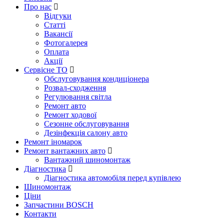
Про нас
Відгуки
Статті
Вакансії
Фотогалерея
Оплата
Акції
Сервісне ТО
Обслуговування кондиціонера
Розвал-сходження
Регулювання світла
Ремонт авто
Ремонт ходової
Сезонне обслуговування
Дезінфекція салону авто
Ремонт іномарок
Ремонт вантажних авто
Вантажний шиномонтаж
Діагностика
Діагностика автомобіля перед купівлею
Шиномонтаж
Ціни
Запчастини BOSCH
Контакти