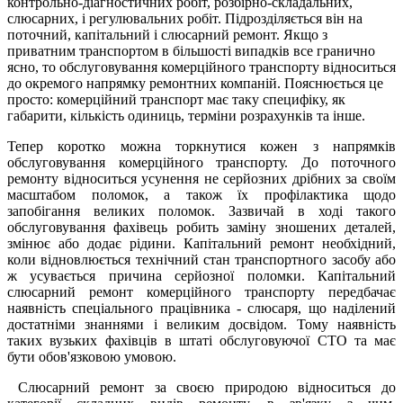
контрольно-діагностичних робіт, розбірно-складальних,
слюсарних, і регулювальних робіт. Підрозділяється він на
поточний, капітальний і слюсарний ремонт. Якщо з
приватним транспортом в більшості випадків все гранично
ясно, то обслуговування комерційного транспорту відноситься
до окремого напрямку ремонтних компаній. Пояснюється це
просто: комерційний транспорт має таку специфіку, як
габарити, кількість одиниць, терміни розрахунків та інше.
Тепер коротко можна торкнутися кожен з напрямків
обслуговування комерційного транспорту. До поточного
ремонту відноситься усунення не серйозних дрібних за своїм
масштабом поломок, а також їх профілактика щодо
запобігання великих поломок. Зазвичай в ході такого
обслуговування фахівець робить заміну зношених деталей,
змінює або додає рідини. Капітальний ремонт необхідний,
коли відновлюється технічний стан транспортного засобу або
ж усувається причина серйозної поломки. Капітальний
слюсарний ремонт комерційного транспорту передбачає
наявність спеціального працівника - слюсаря, що наділений
достатніми знаннями і великим досвідом. Тому наявність
таких вузьких фахівців в штаті обслуговуючої СТО та має
бути обов'язковою умовою.
Слюсарний ремонт за своєю природою відноситься до