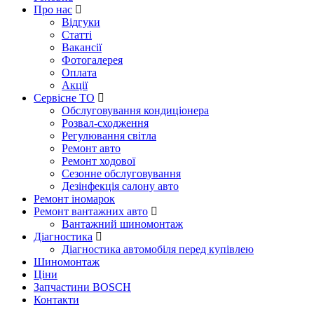
Про нас
Відгуки
Статті
Вакансії
Фотогалерея
Оплата
Акції
Сервісне ТО
Обслуговування кондиціонера
Розвал-сходження
Регулювання світла
Ремонт авто
Ремонт ходової
Сезонне обслуговування
Дезінфекція салону авто
Ремонт іномарок
Ремонт вантажних авто
Вантажний шиномонтаж
Діагностика
Діагностика автомобіля перед купівлею
Шиномонтаж
Ціни
Запчастини BOSCH
Контакти