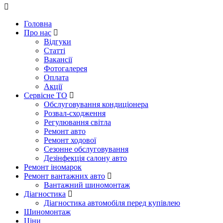
Головна
Про нас
Відгуки
Статті
Вакансії
Фотогалерея
Оплата
Акції
Сервісне ТО
Обслуговування кондиціонера
Розвал-сходження
Регулювання світла
Ремонт авто
Ремонт ходової
Сезонне обслуговування
Дезінфекція салону авто
Ремонт іномарок
Ремонт вантажних авто
Вантажний шиномонтаж
Діагностика
Діагностика автомобіля перед купівлею
Шиномонтаж
Ціни