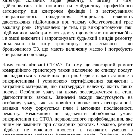
категорії складних видів ремонту, в зв'язку з чим,
здійснюватися він повинен на майданчику професійного
автоцентру під контролем фахівців і з застосуванням
спеціалізованого обладнання. Наприклад: наявність
двостоякових підйомників при такому обслуговуванні грає
важливу роль. Обумовлено це тим, що використовуючи такі
підйомники, майстри мають доступ до всіх частин автомобіля
і в змозі виконати і запропонувати будь-який з видів ремонту,
незалежно від типу транспорту: від легкового і до
броньованого ТЗ, що мають величезну масою і потребують
спеціального догляду.
Чому спеціалізовані СТОА? Та тому що слюсарний ремонт
комерційного транспорту також включено до списку послуг,
що надаються у технічних центрів. Сервіс надається лише з
використанням і установкою сертифікованих запчастин і
витратних матеріалів, що підтверджує належну якість таких
послуг. Особливу увагу на цьому зосереджується на етапі
діагностичних заходів. Зазначені заходи заслуговують на
особливу увагу, так як повністю визначають несправності,
завдяки чому формується план і методика послідовності
ремонту. Неможливо не відзначити обов'язкова умова
використання на СТОА першокласного профобладнання, яке
нічим не замінити при слюсарних роботах. Скажімо, ремонт
підвіски не можливо провести в гаражних умовах з