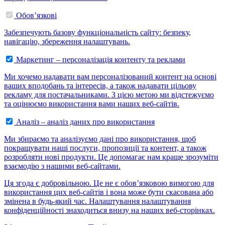
Обов’язкові
Забезпечують базову функціональність сайту: безпеку,
навігацію, збереження налаштувань.
Маркетинг – персоналізація контенту та реклами
Ми хочемо надавати вам персоналізований контент на основі
ваших вподобань та інтересів, а також надавати цільову
рекламу для постачальниками. З цією метою ми відстежуємо
та оцінюємо використання вами наших веб-сайтів.
Аналіз – аналіз даних про використання
Ми збираємо та аналізуємо дані про використання, щоб
покращувати наші послуги, пропозиції та контент, а також
розробляти нові продукти. Це допомагає нам краще зрозуміти
взаємодію з нашими веб-сайтами.
Ця згода є добровільною. Це не є обов’язковою вимогою для
використання цих веб-сайтів і вона може бути скасована або
змінена в будь-який час. Налаштування налаштування
конфіденційності знаходиться внизу на наших веб-сторінках.