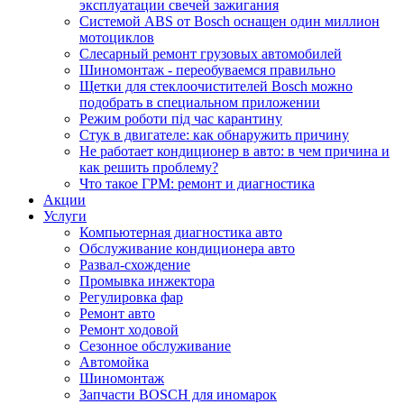
эксплуатации свечей зажигания
Системой ABS от Bosch оснащен один миллион
мотоциклов
Слесарный ремонт грузовых автомобилей
Шиномонтаж - переобуваемся правильно
Щетки для стеклоочистителей Bosch можно
подобрать в специальном приложении
Режим роботи під час карантину
Стук в двигателе: как обнаружить причину
Не работает кондиционер в авто: в чем причина и
как решить проблему?
Что такое ГРМ: ремонт и диагностика
Акции
Услуги
Компьютерная диагностика авто
Обслуживание кондиционера авто
Развал-схождение
Промывка инжектора
Регулировка фар
Ремонт авто
Ремонт ходовой
Сезонное обслуживание
Автомойка
Шиномонтаж
Запчасти BOSCH для иномарок