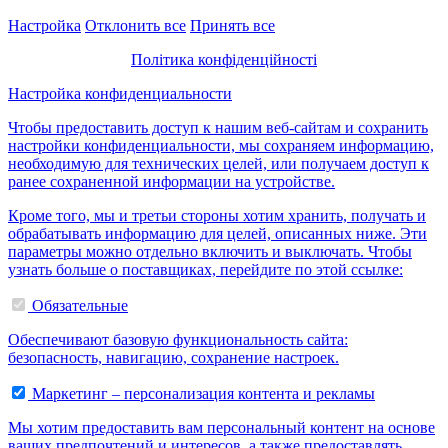
Настройка
Отклонить все
Принять все
Політика конфіденційності
Настройка конфиденциальности
Чтобы предоставить доступ к нашим веб-сайтам и сохранить
настройки конфиденциальности, мы сохраняем информацию,
необходимую для технических целей, или получаем доступ к
ранее сохраненной информации на устройстве.
Кроме того, мы и третьи стороны хотим хранить, получать и
обрабатывать информацию для целей, описанных ниже. Эти
параметры можно отдельно включить и выключать. Чтобы
узнать больше о поставщиках, перейдите по этой ссылке:
Обязательные
Обеспечивают базовую функциональность сайта:
безопасность, навигацию, сохранение настроек.
Маркетинг – персонализация контента и рекламы
Мы хотим предоставить вам персональный контент на основе
ваших предпочтений и интересов, а также предоставлять